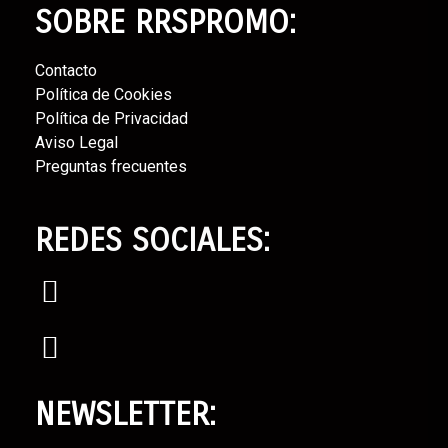
a
SOBRE RRSPROMO:
e
s
E
Contacto⁣
v
Política de Cookies⁣
e
Política de Privacidad⁣
Aviso Legal⁣
n
Preguntas frecuentes
t
o
REDES SOCIALES:
NEWSLETTER: