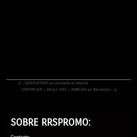
«
DEATHSTARS en concierto en Madrid
ENFORCER + SKULL FIST + AMBUSH en Barcelona
»
SOBRE RRSPROMO: