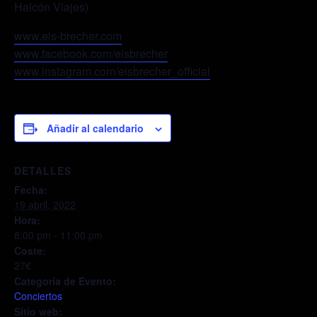
Halcón Viajes)
www.eis-brecher.com
www.facebook.com/eisbrecher
www.instagram.com/eisbrecher_official
Añadir al calendario
DETALLES
Fecha:
19 abril, 2022
Hora:
8:00 pm - 11:00 pm
Coste:
27€
Categoría de Evento:
Conciertos
Sitio web: