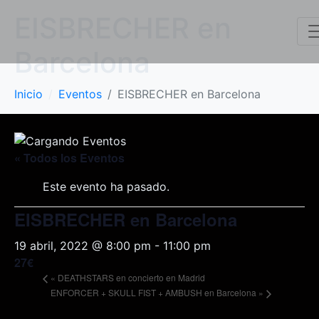
EISBRECHER en
Barcelona
Inicio
Eventos
EISBRECHER en Barcelona
« Todos los Eventos
Este evento ha pasado.
EISBRECHER en Barcelona
19 abril, 2022 @ 8:00 pm
-
11:00 pm
27€
«
DEATHSTARS en concierto en Madrid
ENFORCER + SKULL FIST + AMBUSH en Barcelona
»