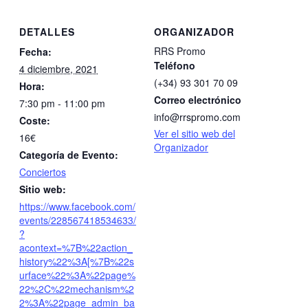
DETALLES
ORGANIZADOR
RRS Promo
Fecha:
Teléfono
4 diciembre, 2021
(+34) 93 301 70 09
Hora:
Correo electrónico
7:30 pm - 11:00 pm
info@rrspromo.com
Coste:
Ver el sitio web del
16€
Organizador
Categoría de Evento:
Conciertos
Sitio web:
https://www.facebook.com/
events/228567418534633/
?
acontext=%7B%22action_
history%22%3A[%7B%22s
urface%22%3A%22page%
22%2C%22mechanism%2
2%3A%22page_admin_ba