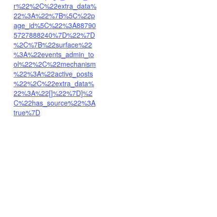
r%22%2C%22extra_data%
22%3A%22%7B%5C%22p
age_id%5C%22%3A88790
5727888240%7D%22%7D
%2C%7B%22surface%22
%3A%22events_admin_to
ol%22%2C%22mechanism
%22%3A%22active_posts
%22%2C%22extra_data%
22%3A%22[]%22%7D]%2
C%22has_source%22%3A
true%7D